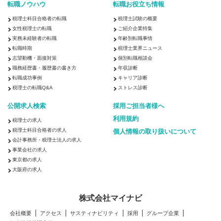
転職ノウハウ
転職お役立ち情報
税理士科目合格者の転職
税理士試験の概要
女性税理士の転職
ご紹介企業特集
実務未経験者の転職
年齢別転職事情
転職時期
税理士業界ニュース
志望動機・面接対策
個別転職相談会
職務経歴書・履歴書の書き方
年収診断
転職成功事例
キャリア診断
税理士の転職Q&A
ストレス診断
公開求人検索
採用ご担当者様へ
利用規約
税理士の求人
税理士科目合格者の求人
個人情報の取り扱いについて
会計事務所・税理士法人の求人
事業会社の求人
東京都の求人
大阪府の求人
株式会社マイナビ
会社概要
アクセス
サスティナビリティ
採用
グループ企業