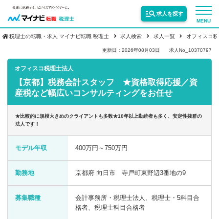
求人を探す
MENU
税理士の転職・求人 マイナビ転職 税理士
求人検索
求人一覧
オフィスコ税
サービス紹介
更新日：2026年08月03日
求人No_10370797
オフィスコ税理士法人
【京都】税務会計スタッフ ★資格取得応援／資
転職お役立ち情報
産税など幅広いコンサルティングをお任せ
業界情報
★比較的に規模大きめのクライアントも多数★10年以上勤続者も多く、安定性抜群の
法人です！
求人情報
モデル年収
400万円～750万円
勤務地
京都府 向日市 寺戸町東野辺3番地の9
募集職種
会計事務所・税理士法人、税理士・5科目合
格者、税理士科目合格者