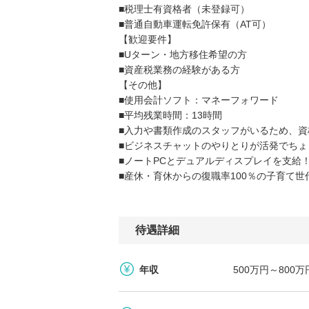
■税理士有資格者（未登録可）
■普通自動車運転免許保有（AT可）
【歓迎要件】
■Uターン・地方移住希望の方
■資産税業務の経験がある方
【その他】
■使用会計ソフト：マネーフォワード
■平均残業時間：13時間
■入力や書類作成のスタッフがいるため、
■ビジネスチャットのやりとりが活発でち
■ノートPCとデュアルディスプレイを支給
■産休・育休からの復職率100％の子育て世
待遇詳細
年収
500万円～800