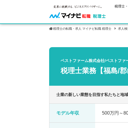
税理士・
税理士の転職・求人 マイナビ転職 税理士
求人検
保有資格
ご状況別
税理士試
税理士の転
年齢別転職
受験資格・
ベストファーム株式会社/ベストファ
税理士科目
はじめての
試験科目の
税理士業務【福島/郡
転職お役立ち情報
サービス紹介
業界情報
2回目以降
税理士試験
求人情報
士業の新しい業態を目指す私たちと地
モデル年収
500万円～8