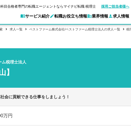
科目合格者専門の転職エージェントならマイナビ転職 税理士
採用ご担当者様へ
サービス紹介
転職お役立ち情報
業界情報
求人情報
索
求人一覧
ベストファーム株式会社/ベストファーム税理士法人の求人一覧
税
別求人情報
業界別求人情報
転職ガイド
験情報
企業情報
転職活動お役立
マイナビ転職 税理士とは？
ご利用ガイド
キャ
アクセスマップ
Web面談サービス
個別
職
実名公開企業一覧
ポイント
申し込み手順
女性税理士の転職
ご紹介企業特集
キャリア診断
ーム税理士法人
転職成功事例
非公開求人とは？
ご紹
合格の転職
会計事務所・税理士法人への転職
転職の方へ
一覧と概要
科目合格者の転職
年収診断
山】
よくあるご質問
コンサルティングファームへの転職
の転職の方へ
合格後の流れ
未経験分野への転職
ストレス診断
一般企業・事業会社への転職
域社会に貢献できる仕事をしましょう！
00万円