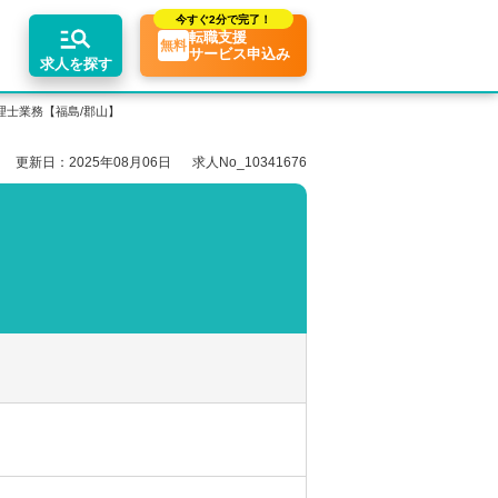
今すぐ
2分で完了！
転職支援
無料
サービス申込み
求人を探す
理士業務【福島/郡山】
更新日：2025年08月06日
求人No_10341676
エリア別求人情報
ちコンテンツ
業界トピックス
リアアドバイザーの紹介
転職相談会・セミナー
関東・首都圏
転職お役立ち情報
業界情報の記事一覧
介求人例
関西
転職成功ノウハウ
税理士用語辞典
東海
税理士・科目合格者の転職Q&A