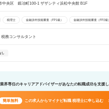
市中央区 鍛冶町100-1 ザザシティ浜松中央館 B1F
税理士
金融渉外技能審査（FP1級）
金融渉外技能審査（FP2級
・税務コンサルタント
なし
業界専任のキャリアアドバイザーが
あなたの転職成功を支援し
簡単無料
この求人から
マイナビ転職 税理士に申し込む