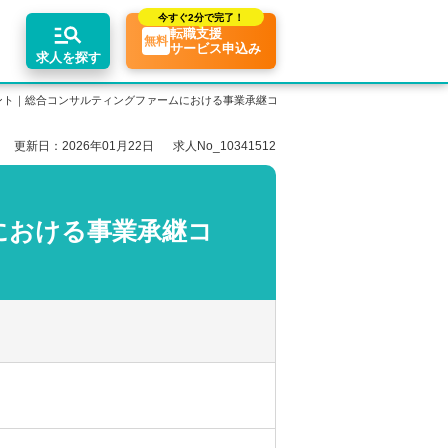
今すぐ
2分で完了！
転職支援
無料
サービス申込み
求人を探す
ント｜総合コンサルティングファームにおける事業承継コンサル業務！【静岡県浜松市】
更新日：2026年01月22日
求人No_10341512
エリア別求人情報
ちコンテンツ
業界トピックス
リアアドバイザーの紹介
転職相談会・セミナー
関東・首都圏
転職お役立ち情報
業界情報の記事一覧
における事業承継コ
介求人例
関西
転職成功ノウハウ
税理士用語辞典
東海
税理士・科目合格者の転職Q&A
】