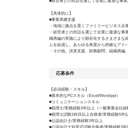
■経営者との対話を通じて企業に最適な事業
【具体的に】
■事業承継支援
・地域に拠点を置くファミリービジネス企業
・経営者との対話を通じて企業に最適な事業
織再編の実施により顕在化するさまざまな
ムを結成し、あらゆる角度から的確なアド
・その他、決算支援、財務顧問、組織再編、
応募条件
【必須経験・スキル】
■基本的なPCスキル（Excel/Word/ppt）
■コミュニケーションスキル
■税理士/実務経験3年以上（一般事業会社経
■税理士試験2科目以上合格者/実務経験5
■公認会計士/実務経験3年以上
■公認会計士短答式試験合格者/実務経験3