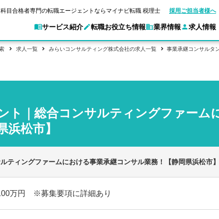
科目合格者専門の転職エージェントならマイナビ転職 税理士
採用ご担当者様へ
サービス紹介
転職お役立ち情報
業界情報
求人情報
索
求人一覧
みらいコンサルティング株式会社の求人一覧
事業承継コンサルタ
別求人情報
業界別求人情報
転職ガイド
験情報
企業情報
転職活動お役立
マイナビ転職 税理士とは？
ご利用ガイド
キャ
アクセスマップ
Web面談サービス
個別
職
実名公開企業一覧
ポイント
申し込み手順
女性税理士の転職
ご紹介企業特集
キャリア診断
ント｜総合コンサルティングファーム
転職成功事例
非公開求人とは？
ご紹
合格の転職
会計事務所・税理士法人への転職
転職の方へ
一覧と概要
科目合格者の転職
年収診断
よくあるご質問
コンサルティングファームへの転職
県浜松市】
の転職の方へ
合格後の流れ
未経験分野への転職
ストレス診断
一般企業・事業会社への転職
サルティングファームにおける事業承継コンサル業務！【静岡県浜松市
1100万円 ※募集要項に詳細あり