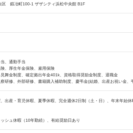
区 鍛冶町100-1 ザザシティ浜松中央館 B1F
手当、通勤手当
保険、厚生年金保険、雇用保険
見舞金制度、確定拠出年金401k、資格取得奨励金制度、退職金
察研修、外部研修、書籍購入補助制度、慶弔金(結婚、出産お祝い金、弔
暇、出産・育児休暇、夏季休暇、完全週休2日制（土・日）、年末年始休
ッシュ休暇（10年勤続）、有給奨励日あり