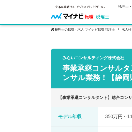
税理士・
税理士の転職・求人 マイナビ転職 税理士
求人検
保有資格
ご状況別
税理士試
みらいコンサルティング株式会社
税理士の転
年齢別転職
受験資格・
事業承継コンサルタ
税理士科目
はじめての
試験科目の
転職お役立ち情報
サービス紹介
業界情報
ンサル業務！【静岡
2回目以降
税理士試験
求人情報
【事業承継コンサルタント】総合コン
モデル年収
350万円～