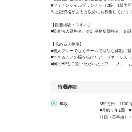
■フィナンシャルプランナー（2級、1級尚可
※上記資格がある方以外にも募集しており
【歓迎経験・スキル】
■監査法人勤務者、会計事務所勤務者、金
【求める人物像】
■個人プレーでなくチームで取組む体制に魅
■できることの幅を拡げたい、ゼネラリスト
■同社HPもご覧いただいた上で、「人」「
待遇詳細
年収
350万円～11
■昇給：年1回 ■
月額（基本給）：18