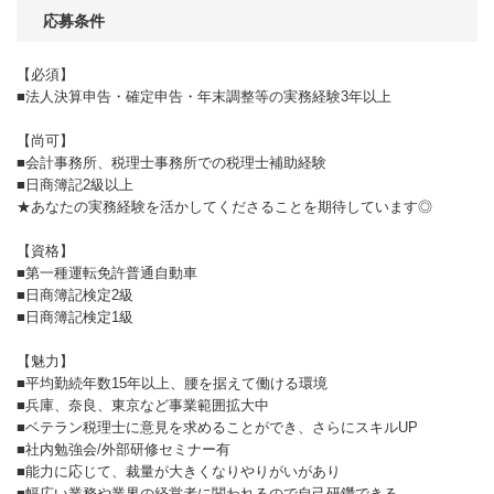
応募条件
【必須】
■法人決算申告・確定申告・年末調整等の実務経験3年以上
【尚可】
■会計事務所、税理士事務所での税理士補助経験
■日商簿記2級以上
★あなたの実務経験を活かしてくださることを期待しています◎
【資格】
■第一種運転免許普通自動車
■日商簿記検定2級
■日商簿記検定1級
【魅力】
■平均勤続年数15年以上、腰を据えて働ける環境
■兵庫、奈良、東京など事業範囲拡大中
■ベテラン税理士に意見を求めることができ、さらにスキルUP
■社内勉強会/外部研修セミナー有
■能力に応じて、裁量が大きくなりやりがいがあり
■幅広い業務や業界の経営者に関われるので自己研鑽できる