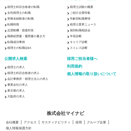
税理士科目合格者の転職
税理士試験の概要
女性税理士の転職
ご紹介企業特集
実務未経験者の転職
年齢別転職事情
転職時期
税理士業界ニュース
志望動機・面接対策
個別転職相談会
職務経歴書・履歴書の書き方
年収診断
転職成功事例
キャリア診断
税理士の転職Q&A
ストレス診断
公開求人検索
採用ご担当者様へ
利用規約
税理士の求人
税理士科目合格者の求人
個人情報の取り扱いについて
会計事務所・税理士法人の求人
事業会社の求人
東京都の求人
大阪府の求人
株式会社マイナビ
会社概要
アクセス
サスティナビリティ
採用
グループ企業
個人情報保護方針