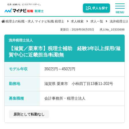
求人を探す
MENU
税理士の転職・求人 マイナビ転職 税理士
求人検索
求人一覧
浅井税理士法
サービス紹介
更新日：2026年08月05日
求人No_10333698
浅井税理士法人
【滋賀／栗東市】税理士補助 経験3年以上採用/滋
転職お役立ち情報
賀中心に近畿担当/転勤無
業界情報
モデル年収
350万円～450万円
勤務地
滋賀県 栗東市 小柿四丁目13番11-202号
求人情報
募集職種
会計事務所・税理士法人
原則として転勤なし