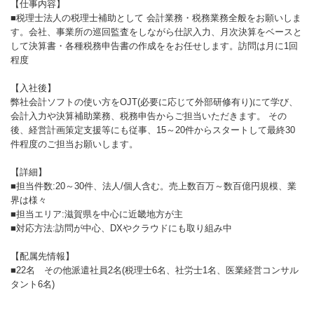
【仕事内容】
■税理士法人の税理士補助として 会計業務・税務業務全般をお願いしま
す。会社、事業所の巡回監査をしながら仕訳入力、月次決算をベースと
して決算書・各種税務申告書の作成ををお任せします。訪問は月に1回
程度
【入社後】
弊社会計ソフトの使い方をOJT(必要に応じて外部研修有り)にて学び、
会計入力や決算補助業務、税務申告からご担当いただきます。 その
後、経営計画策定支援等にも従事、15～20件からスタートして最終30
件程度のご担当お願いします。
【詳細】
■担当件数:20～30件、法人/個人含む。売上数百万～数百億円規模、業
界は様々
■担当エリア:滋賀県を中心に近畿地方が主
■対応方法:訪問が中心、DXやクラウドにも取り組み中
【配属先情報】
■22名 その他派遣社員2名(税理士6名、社労士1名、医業経営コンサル
タント6名)