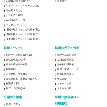
2回目以降の転職の方へ
事業会社
キャリアアドバイザーのご紹介
非公開求人とは
よくあるご質問
Web面談サービス
アクセスマップ
【関東版】マイナビ転職 税理士
【関西版】マイナビ転職 税理士
【東海版】マイナビ転職 税理士
転職ノウハウ
転職お役立ち情報
税理士科目合格者の転職
税理士試験の概要
女性税理士の転職
ご紹介企業特集
実務未経験者の転職
年齢別転職事情
転職時期
税理士業界ニュース
志望動機・面接対策
個別転職相談会
職務経歴書・履歴書の書き方
年収診断
転職成功事例
キャリア診断
税理士の転職Q&A
ストレス診断
公開求人検索
採用ご担当者様へ
利用規約
税理士の求人