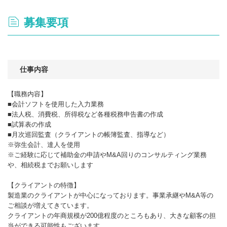
募集要項
仕事内容
【職務内容】
■会計ソフトを使用した入力業務
■法人税、消費税、所得税など各種税務申告書の作成
■試算表の作成
■月次巡回監査（クライアントの帳簿監査、指導など）
※弥生会計、達人を使用
※ご経験に応じて補助金の申請やM&A回りのコンサルティング業務
や、相続税までお願いします
【クライアントの特徴】
製造業のクライアントが中心になっております。事業承継やM&A等の
ご相談が増えてきています。
クライアントの年商規模が200億程度のところもあり、大きな顧客の担
当ができる可能性もございます。