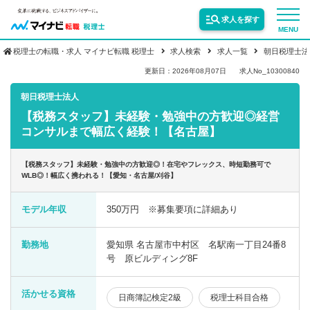
求人を探す
MENU
税理士の転職・求人 マイナビ転職 税理士
求人検索
求人一覧
朝日税理士法
サービス紹介
更新日：2026年08月07日
求人No_10300840
朝日税理士法人
【税務スタッフ】未経験・勉強中の方歓迎◎経営
転職お役立ち情報
コンサルまで幅広く経験！【名古屋】
業界情報
【税務スタッフ】未経験・勉強中の方歓迎◎！在宅やフレックス、時短勤務可で
WLB◎！幅広く携われる！【愛知・名古屋/刈谷】
求人情報
モデル年収
350万円 ※募集要項に詳細あり
勤務地
愛知県 名古屋市中村区 名駅南一丁目24番8
号 原ビルディング8F
活かせる資格
日商簿記検定2級
税理士科目合格