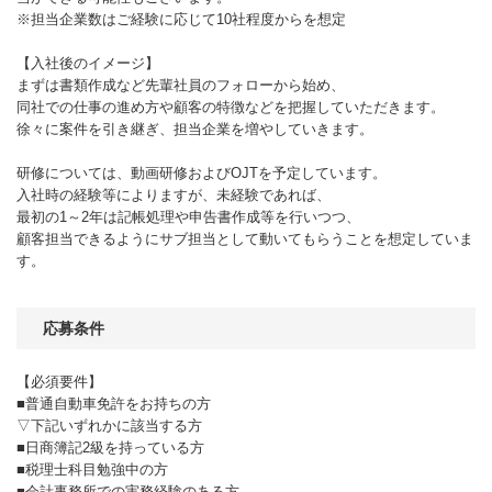
※担当企業数はご経験に応じて10社程度からを想定
【入社後のイメージ】
まずは書類作成など先輩社員のフォローから始め、
同社での仕事の進め方や顧客の特徴などを把握していただきます。
徐々に案件を引き継ぎ、担当企業を増やしていきます。
研修については、動画研修およびOJTを予定しています。
入社時の経験等によりますが、未経験であれば、
最初の1～2年は記帳処理や申告書作成等を行いつつ、
顧客担当できるようにサブ担当として動いてもらうことを想定していま
す。
応募条件
【必須要件】
■普通自動車免許をお持ちの方
▽下記いずれかに該当する方
■日商簿記2級を持っている方
■税理士科目勉強中の方
■会計事務所での実務経験のある方