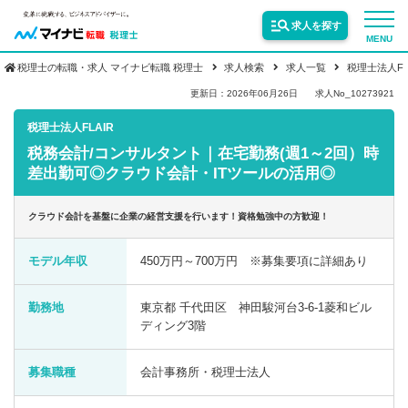
求人を探す
MENU
税理士の転職・求人 マイナビ転職 税理士
求人検索
求人一覧
税理士法人FL
サービス紹介
更新日：2026年06月26日
求人No_10273921
税理士法人FLAIR
税務会計/コンサルタント｜在宅勤務(週1～2回）時
転職お役立ち情報
差出勤可◎クラウド会計・ITツールの活用◎
業界情報
クラウド会計を基盤に企業の経営支援を行います！資格勉強中の方歓迎！
モデル年収
450万円～700万円 ※募集要項に詳細あり
求人情報
勤務地
東京都 千代田区 神田駿河台3-6-1菱和ビル
ディング3階
募集職種
会計事務所・税理士法人