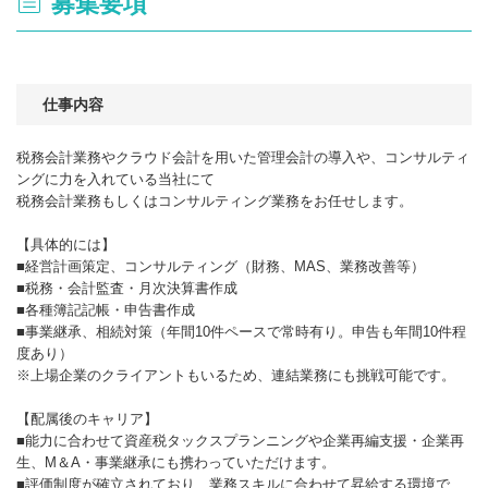
募集要項
仕事内容
税務会計業務やクラウド会計を用いた管理会計の導入や、コンサルティ
ングに力を入れている当社にて
税務会計業務もしくはコンサルティング業務をお任せします。
【具体的には】
■経営計画策定、コンサルティング（財務、MAS、業務改善等）
■税務・会計監査・月次決算書作成
■各種簿記記帳・申告書作成
■事業継承、相続対策（年間10件ペースで常時有り。申告も年間10件程
度あり）
※上場企業のクライアントもいるため、連結業務にも挑戦可能です。
【配属後のキャリア】
■能力に合わせて資産税タックスプランニングや企業再編支援・企業再
生、M＆A・事業継承にも携わっていただけます。
■評価制度が確立されており、業務スキルに合わせて昇給する環境で