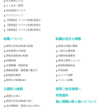
非公開求人とは
よくあるご質問
Web面談サービス
アクセスマップ
【関東版】マイナビ転職 税理士
【関西版】マイナビ転職 税理士
【東海版】マイナビ転職 税理士
転職ノウハウ
転職お役立ち情報
税理士科目合格者の転職
税理士試験の概要
女性税理士の転職
ご紹介企業特集
実務未経験者の転職
年齢別転職事情
転職時期
税理士業界ニュース
志望動機・面接対策
個別転職相談会
職務経歴書・履歴書の書き方
年収診断
転職成功事例
キャリア診断
税理士の転職Q&A
ストレス診断
公開求人検索
採用ご担当者様へ
利用規約
税理士の求人
税理士科目合格者の求人
個人情報の取り扱いについて
会計事務所・税理士法人の求人