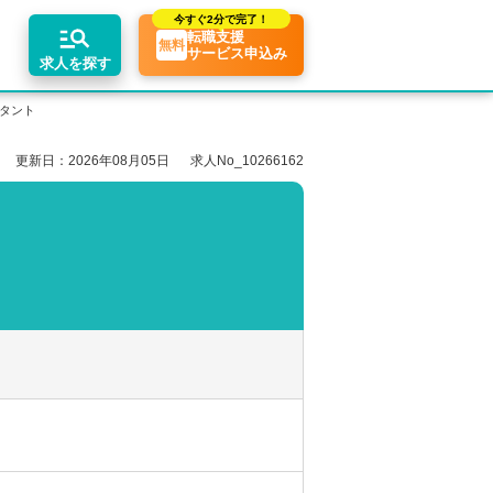
今すぐ
2分で完了！
転職支援
無料
サービス申込み
求人を探す
ルタント
更新日：2026年08月05日
求人No_10266162
エリア別求人情報
ちコンテンツ
業界トピックス
リアアドバイザーの紹介
転職相談会・セミナー
関東・首都圏
転職お役立ち情報
業界情報の記事一覧
介求人例
関西
転職成功ノウハウ
税理士用語辞典
東海
税理士・科目合格者の転職Q&A