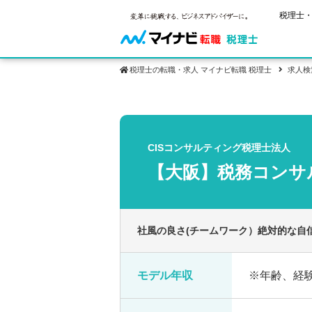
税理士・
税理士の転職・求人 マイナビ転職 税理士
求人検
保有資格
ご状況別
税理士試
税理士の転
年齢別転職
受験資格・
CISコンサルティング税理士法人
税理士科目
はじめての
試験科目の
【大阪】税務コン
転職お役立ち情報
サービス紹介
業界情報
2回目以降
税理士試験
求人情報
社風の良さ(チームワーク）絶対的な自
モデル年収
※年齢、経