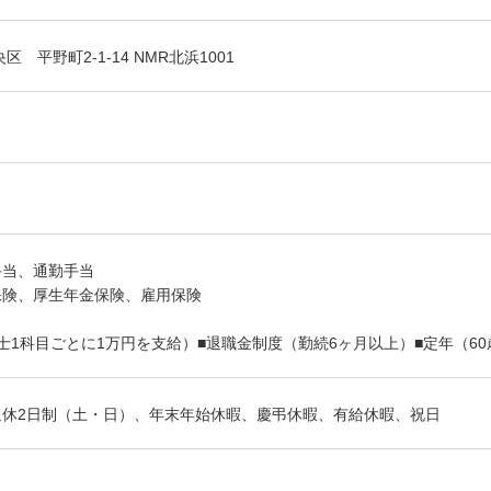
 平野町2-1-14 NMR北浜1001
手当、通勤手当
保険、厚生年金保険、雇用保険
士1科目ごとに1万円を支給）■退職金制度（勤続6ヶ月以上）■定年（60
週休2日制（土・日）、年末年始休暇、慶弔休暇、有給休暇、祝日