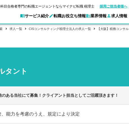
科目合格者専門の転職エージェントならマイナビ転職 税理士
採用ご担当者様へ
サービス紹介
転職お役立ち情報
業界情報
求人情報
索
求人一覧
CISコンサルティング税理士法人の求人一覧
【大阪】税務コンサ
別求人情報
業界別求人情報
転職ガイド
験情報
企業情報
転職活動お役立
マイナビ転職 税理士とは？
ご利用ガイド
キャ
アクセスマップ
Web面談サービス
個別
職
実名公開企業一覧
ポイント
申し込み手順
女性税理士の転職
ご紹介企業特集
キャリア診断
転職成功事例
非公開求人とは？
ご紹
合格の転職
会計事務所・税理士法人への転職
転職の方へ
一覧と概要
科目合格者の転職
年収診断
サルタント
よくあるご質問
コンサルティングファームへの転職
の転職の方へ
合格後の流れ
未経験分野への転職
ストレス診断
一般企業・事業会社への転職
信のある当社にて募集！クライアント担当としてご活躍頂きます！
験、能力を考慮のうえ、規定により決定