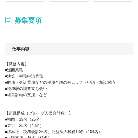
募集要項
仕事内容
【職務内容】
■巡回業務
■決算・税務申請業務
■財務・会計業務などの税務全般のチェック・申請・相談対応
■税務署の調査立ち会い
■経営計画の支援 など
【組織構成（グループ人員合計数）】
■福岡：19名（26名）
■東京：25名（43名）
■堺本社：税務会計36名、公益法人税務13名（104名）
■大阪支店：46名（51名）