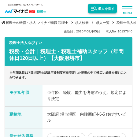
求人を探す
MENU
税理士の転職・求人 マイナビ転職 税理士
求人検索
求人一覧
税理士法人ゆ
サービス紹介
更新日：2026年08月05日
求人No_10157640
税理士法人ゆびすい
税務・会計｜税理士・税理士補助スタッフ（年間
転職お役立ち情報
休日120日以上）【大阪府堺市】
業界情報
※年間休日127日!!税理士試験応援制度有※安定した基盤の中で幅広い経験を積むこと
ができます。
求人情報
モデル年収
※年齢、経験、能力を考慮のうえ、規定によ
り決定
勤務地
大阪府 堺市堺区 向陵西町4-5-5 ゆびすいビ
ル
活かせる資格