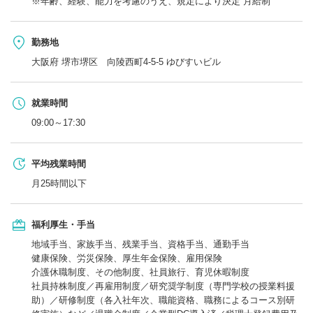
※年齢、経験、能力を考慮のうえ、規定により決定 月給制
勤務地
大阪府 堺市堺区 向陵西町4-5-5 ゆびすいビル
就業時間
09:00～17:30
平均残業時間
月25時間以下
福利厚生・手当
地域手当、家族手当、残業手当、資格手当、通勤手当
健康保険、労災保険、厚生年金保険、雇用保険
介護休職制度、その他制度、社員旅行、育児休暇制度
社員持株制度／再雇用制度／研究奨学制度（専門学校の授業料援
助）／研修制度（各入社年次、職能資格、職務によるコース別研