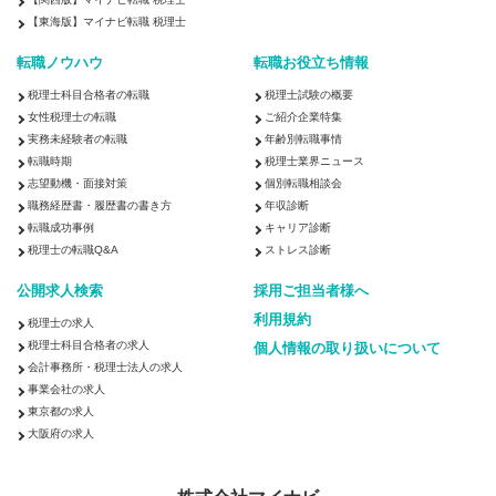
【東海版】マイナビ転職 税理士
転職ノウハウ
転職お役立ち情報
税理士科目合格者の転職
税理士試験の概要
女性税理士の転職
ご紹介企業特集
実務未経験者の転職
年齢別転職事情
転職時期
税理士業界ニュース
志望動機・面接対策
個別転職相談会
職務経歴書・履歴書の書き方
年収診断
転職成功事例
キャリア診断
税理士の転職Q&A
ストレス診断
公開求人検索
採用ご担当者様へ
利用規約
税理士の求人
税理士科目合格者の求人
個人情報の取り扱いについて
会計事務所・税理士法人の求人
事業会社の求人
東京都の求人
大阪府の求人